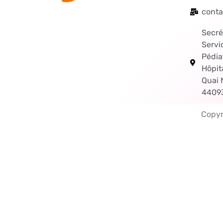
conta
Secré
Servi
Pédia
Hôpit
Quai
44093
Copyr