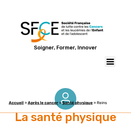
Soigner, Former, Innover
Accueil
»
Après le cancer
»
Santé physique
»
Reins
La santé physique